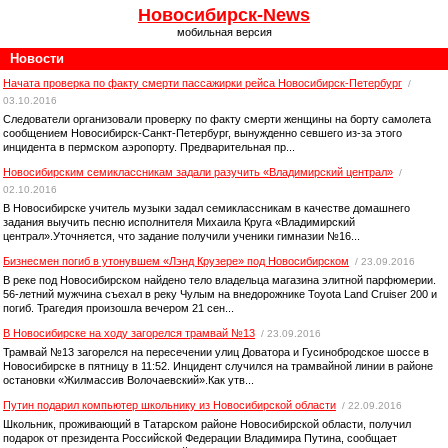
Новосибирск-News
мобильная версия
Новости
Начата проверка по факту смерти пассажирки рейса Новосибирск-Петербург
/
03.10.2016
Следователи организовали проверку по факту смерти женщины на борту самолета
сообщением Новосибирск-Санкт-Петербург, вынужденно севшего из-за этого
инцидента в пермском аэропорту. Предварительная пр...
Новосибирским семиклассникам задали разучить «Владимирский централ»
/
02.10.2016
В Новосибирске учитель музыки задал семиклассникам в качестве домашнего
задания выучить песню исполнителя Михаила Круга «Владимирский
централ».Уточняется, что задание получили ученики гимназии №16...
Бизнесмен погиб в утонувшем «Лэнд Крузере» под Новосибирском
/ 23.09.2016
В реке под Новосибирском найдено тело владельца магазина элитной парфюмерии.
56-летний мужчина съехал в реку Чулым на внедорожнике Toyota Land Cruiser 200 и
погиб. Трагедия произошла вечером 21 сен...
В Новосибирске на ходу загорелся трамвай №13
/ 23.09.2016
Трамвай №13 загорелся на пересечении улиц Доватора и Гусинобродское шоссе в
Новосибирске в пятницу в 11:52. Инцидент случился на трамвайной линии в районе
остановки «Жилмассив Волочаевский».Как утв...
Путин подарил компьютер школьнику из Новосибирской области
/ 22.09.2016
Школьник, проживающий в Татарском районе Новосибирской области, получил
подарок от президента Российской Федерации Владимира Путина, сообщает