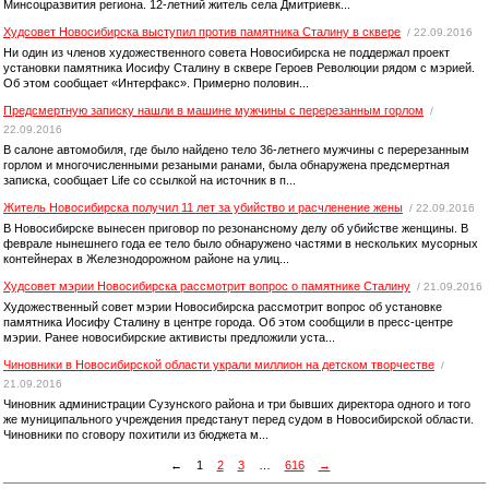
Минсоцразвития региона. 12-летний житель села Дмитриевк...
Худсовет Новосибирска выступил против памятника Сталину в сквере
/ 22.09.2016
Ни один из членов художественного совета Новосибирска не поддержал проект
установки памятника Иосифу Сталину в сквере Героев Революции рядом с мэрией.
Об этом сообщает «Интерфакс». Примерно половин...
Предсмертную записку нашли в машине мужчины с перерезанным горлом
/
22.09.2016
В салоне автомобиля, где было найдено тело 36-летнего мужчины с перерезанным
горлом и многочисленными резаными ранами, была обнаружена предсмертная
записка, сообщает Life со ссылкой на источник в п...
Житель Новосибирска получил 11 лет за убийство и расчленение жены
/ 22.09.2016
В Новосибирске вынесен приговор по резонансному делу об убийстве женщины. В
феврале нынешнего года ее тело было обнаружено частями в нескольких мусорных
контейнерах в Железнодорожном районе на улиц...
Худсовет мэрии Новосибирска рассмотрит вопрос о памятнике Сталину
/ 21.09.2016
Художественный совет мэрии Новосибирска рассмотрит вопрос об установке
памятника Иосифу Сталину в центре города. Об этом сообщили в пресс-центре
мэрии. Ранее новосибирские активисты предложили уста...
Чиновники в Новосибирской области украли миллион на детском творчестве
/
21.09.2016
Чиновник администрации Сузунского района и три бывших директора одного и того
же муниципального учреждения предстанут перед судом в Новосибирской области.
Чиновники по сговору похитили из бюджета м...
←
1
2
3
…
616
→