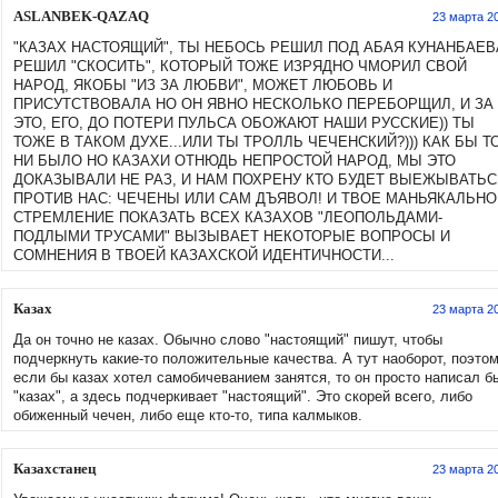
ASLANBEK-QAZAQ
23 марта 2
"КАЗАХ НАСТОЯЩИЙ", ТЫ НЕБОСЬ РЕШИЛ ПОД АБАЯ КУНАНБАЕВ
РЕШИЛ "СКОСИТЬ", КОТОРЫЙ ТОЖЕ ИЗРЯДНО ЧМОРИЛ СВОЙ
НАРОД, ЯКОБЫ "ИЗ ЗА ЛЮБВИ", МОЖЕТ ЛЮБОВЬ И
ПРИСУТСТВОВАЛА НО ОН ЯВНО НЕСКОЛЬКО ПЕРЕБОРЩИЛ, И ЗА
ЭТО, ЕГО, ДО ПОТЕРИ ПУЛЬСА ОБОЖАЮТ НАШИ РУССКИЕ)) ТЫ
ТОЖЕ В ТАКОМ ДУХЕ...ИЛИ ТЫ ТРОЛЛЬ ЧЕЧЕНСКИЙ?))) КАК БЫ Т
НИ БЫЛО НО КАЗАХИ ОТНЮДЬ НЕПРОСТОЙ НАРОД, МЫ ЭТО
ДОКАЗЫВАЛИ НЕ РАЗ, И НАМ ПОХРЕНУ КТО БУДЕТ ВЫЕЖЫВАТЬС
ПРОТИВ НАС: ЧЕЧЕНЫ ИЛИ САМ ДЪЯВОЛ! И ТВОЕ МАНЬЯКАЛЬНО
СТРЕМЛЕНИЕ ПОКАЗАТЬ ВСЕХ КАЗАХОВ "ЛЕОПОЛЬДАМИ-
ПОДЛЫМИ ТРУСАМИ" ВЫЗЫВАЕТ НЕКОТОРЫЕ ВОПРОСЫ И
СОМНЕНИЯ В ТВОЕЙ КАЗАХСКОЙ ИДЕНТИЧНОСТИ...
Казах
23 марта 2
Да он точно не казах. Обычно слово "настоящий" пишут, чтобы
подчеркнуть какие-то положительные качества. А тут наоборот, поэто
если бы казах хотел самобичеванием занятся, то он просто написал б
"казах", а здесь подчеркивает "настоящий". Это скорей всего, либо
обиженный чечен, либо еще кто-то, типа калмыков.
Казахстанец
23 марта 2