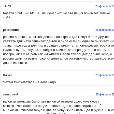
JONI
25 февраля 2
Казахи КРАСВЧЕКИ. НЕ националист, но эта нация понимает только
-ТАК!
россиянин
25 февраля 2
россия большая многонациональная страна где живут и те и другие
уважать для чеха означает деньги и сила если он один то он живёт ни
травы тише воды для них и создал сталин гулаг камышёвые герои а и
жалеют пусть чинушы не сидят в кабинетах а проедутся по сёлам и
поспрашают у бабуль как им живётся если так пойдёт дальше кердык
россии цены на рынке тоже их дело а про гостеприимство казахов все
давно известно
Казах
25 февраля 2
Чехам Вы*бываться меньше надо
знакомый
25 февраля 2
ва какая ложь..не было там не какой отверки ...это уже слова
ментов...что хотят выгородить своих...где же справедливость?
6...сказки...микроавтобус и две легковушки с битами да и ружьё..и в ч