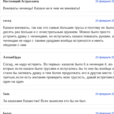
Настоящий Астраханец
24 февраля 2
Виноваты чеченцы! Казахи ни в чем не виноваты!
сосед
24 февраля 2
Казахи виноваты, так как это самые большие трусы и поэтому их было
десять раз больше и с огнестрельным оружием. Можно было просто
устроить драку с чеченцами, но испугались казахи помахать руками, а
чеченцам не надо с такими уродами вообще встречатся и иметь
общение с ним.
АлтынОрда
24 февраля 2
Сосед, не надо истерить. Во первых- казахов было 6 а чеченцев 4, во-
вторых если казахи были трусами и испугались бы то они бы вообще 
стали бы затевать драку и тем более продолжать его в другом месте.
третьих,если есть желание проверить мою трусость, давай встретимс
один на один.
Sam
24 февраля 2
За казахами Казакстан! Всех вынесем кто бы ни был.
kazax
24 февраля 2