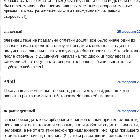
же смелость выражается...ПОДЛОСТЬ!да если бы не водка они не ког
бы не осмелились бы...всему виновны местные првохранительные
органы...а у тех ребят счётчик жизни закрутился с бешанной
скоростью!))
знакомый
25 февраля 2
очевидец,тебе не правильно сплетни дошли,всё было иначе!один из
казахов начал стрелять в спину чеченцам,и к сожаленью один от
полученного ранения в затылок умер,да благословит его Аллах!а толп
после стрельбы с дубинками напали на тех двоих ,в последствии
сломали ОДНУ ногу...а кто говорит что чеченцы были пьяны,то вы
глубоко ошибаетесь!
АДАЙ
26 февраля 2
Послушай знакомый,все говорят одно,а ты другое.Здесь не хотят
воевать просто выясняют обстановку.Не надо её накалять.
не равнодушный
26 февраля 2
зачем переходить к оскорблениям и национальным принадлежностям, 
всех нациях есть плохие и хорошие, зло и добро исходит от личности,
человека, а не от его этнической принадлежности. н-р, брат погибшего
этой истории чеченца Беслана Х., это справедливый человек. он не