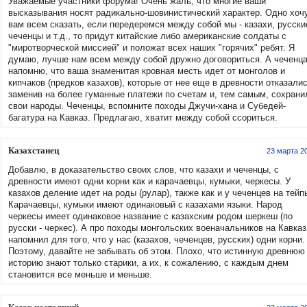
Уважаемые участники форума! Очень жаль, что многие ваши
высказывания носят радикально-шовинистический характер. Одно хоч
вам всем сказать, если передеремся между собой мы - казахи, русски
чеченцы и т.д., то придут китайские либо американские солдаты с
"миротворческой миссией" и положат всех наших "горячих" ребят. Я
думаю, лучше нам всем между собой дружно договориться. А чеченц
напомню, что ваша знаменитая кровная месть идет от монголов и
кипчаков (предков казахов), которые от нее еще в древности отказалис
заменив на более гуманные платежи по счетам и, тем самым, сохрани
свои народы. Чеченцы, вспомните походы Джучи-хана и Субедей-
багатура на Кавказ. Предлагаю, хватит между собой ссориться.
Казахстанец
23 марта 2
Добавлю, в доказательство своих слов, что казахи и чеченцы, с
древности имеют одни корни как и карачаевцы, кумыки, черкесы. У
казахов деление идет на роды (рулар), также как и у чеченцев на тейп
Карачаевцы, кумыки имеют одинаковый с казахами языки. Народ
черкесы имеет одинаковое название с казахским родом шеркеш (по
русски - черкес). А про походы монгольских военачальников на Кавказ
напомнил для того, что у нас (казахов, чеченцев, русских) одни корни.
Поэтому, давайте не забывать об этом. Плохо, что истинную древнюю
историю знают только старики, а их, к сожалению, с каждым днем
становится все меньше и меньше.