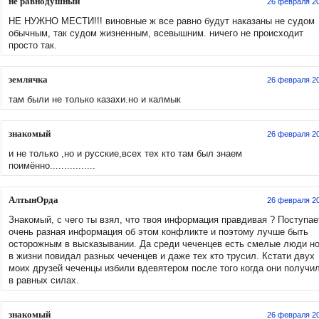
не равнодушный
26 февраля 2
НЕ НУЖНО МЕСТИ!!! виновные ж все равно будут наказаны не судом
обычным, так судом жизненным, всевышним. ничего не происходит
просто так.
землячка
26 февраля 2
там были не только казахи.но и калмык
знакомый
26 февраля 2
и не только ,но и русские,всех тех кто там был знаем
поимённо................
АлтынОрда
26 февраля 2
Знакомый, с чего ты взял, что твоя информация правдивая ? Поступае
очень разная информация об этом конфликте и поэтому лучше быть
осторожным в высказывании. Да среди чеченцев есть смелые люди но
в жизни повидал разных чеченцев и даже тех кто трусил. Кстати двух
моих друзей чеченцы избили вдевятером после того когда они получи
в равных силах.
знакомый
26 февраля 2