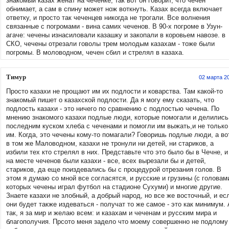
знакомый казах женат на чеченке, так вот он говорит, что чечен
обнимает, а сам в спину может нож воткнуть. Казах всегда включает
ответку, и просто так чеченцев никогда не трогали. Все волнения
связанные с погромами - вина самих чеченов. В 90-х погроме в Узун-
агаче: чечены изнасиловали казашку и закопали в коровьем навозе. в
СКО, чечены отрезали говолы трем молодым казахам - тоже были
погромы. В моловодном, чечен сбил и стрелял в казаха.
Тимур
02 марта 2
Просто казахи не прощают им их подлости и коварства. Там какой-то
знакомый пишет о казахской подлости. Да я могу ему сказать, что
подлость казахи - это ничего по сравнению с подлостью чечена. По
мнению знакомого казахи подлые люди, которые помогали и делились
последним куском хлеба с чеченами и помогли им выжать,и не только
им. Когда, это чечены кому-то помагали? Говоришь подлые люди, а во
в том же Маловодном, казахи не тронули ни детей, ни стариков, а
избили тех кто стрелял в них. Представьте что это было бы в Чечне, и
на месте чеченов были казахи - все, всех вырезали бы и детей,
стариков, да еще поиздевались бы с процедурой отрезания голов. В
этом я думаю со мной все согласятся, и русские и грузины (с головам
которых чечены играл футбол на стадионе Сухуми) и многие другие.
Знаете казахи не злобный, а добрый народ, но все же восточный, и ес
они будет также издеваться - получат то же самое - это как минимум. 
так, я за мир и желаю всем: и казахам и чеченам и русским мира и
благополучия. Прсото меня задело что моему совершенно не подлому