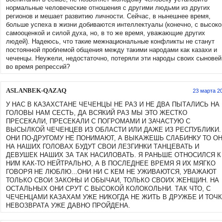
нормальные человеческие отношения с другими людьми из других
регионов и мешает развитию личности. Сейчас, в нынешнее время,
больше успеха в жизни добиваются интеллектуалы (конечно, с высоко
самооценкой и силой духа, но, в то же время, уважающие других
людей). Надеюсь, что такие межнациональные конфликты не станут
постоянной проблемой общения между такими народами как казахи и
чеченцы. Неужели, недостаточно, потеряли эти народы своих сыновей
во время репрессий?
ASLANBEK-QAZAQ
23 марта 2
У НАС В КАЗАХСТАНЕ ЧЕЧЕНЦЫ НЕ РАЗ И НЕ ДВА ПЫТАЛИСЬ НА
ГОЛОВЫ НАМ СЕСТЬ, ДА ВСЯКИЙ РАЗ МЫ ЭТО ЖЕСТКО
ПРЕСЕКАЛИ, ПРЕСЕКАЛИ С ПОГРОМАМИ И ЗАЧАСТУЮ С
ВЫСЫЛКОЙ ЧЕЧЕНЦЕВ ИЗ ОБЛАСТИ ИЛИ ДАЖЕ ИЗ РЕСПУБЛИКИ.
ОНИ ПО-ДРУГОМУ НЕ ПОНИМАЮТ, А ВЫКАЖЕШЬ СЛАБИНКУ ТО О
НА НАШИХ ГОЛОВАХ БУДУТ СВОИ ЛЕЗГИНКИ ТАНЦЕВАТЬ И
ДЕВУШЕК НАШИХ ЗА ТАК НАСИЛОВАТЬ. Я РАНЬШЕ ОТНОСИЛСЯ К
НИМ КАК-ТО НЕЙТРАЛЬНО, А В ПОСЛЕДНЕЕ ВРЕМЯ Я ИХ МЯГКО
ГОВОРЯ НЕ ЛЮБЛЮ...ОНИ НИ С КЕМ НЕ УЖИВАЮТСЯ, УВАЖАЮТ
ТОЛЬКО СВОИ ЗАКОНЫ И ОБЫЧАИ, ТОЛЬКО СВОИХ ЖЕНЩИН. НА
ОСТАЛЬНЫХ ОНИ СРУТ С ВЫСОКОЙ КОЛОКОЛЬНИ. ТАК ЧТО, С
ЧЕЧЕНЦАМИ КАЗАХАМ УЖЕ НИКОГДА НЕ ЖИТЬ В ДРУЖБЕ И ТОЧ
НЕВОЗВРАТА УЖЕ ДАВНО ПРОЙДЕНА.