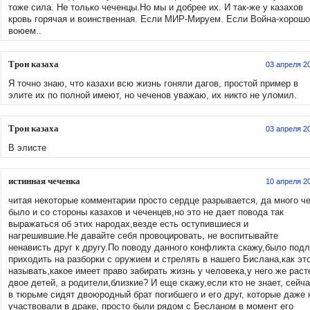
тоже сила. Не только чеченцы.Но мы и добрее их. И так-же у казахов
кровь горячая и воинственная. Если МИР-Мируем. Если Война-хорошо
воюем..
Трон казаха
03 апреля 2
Я точно знаю, что казахи всю жизнь гоняли дагов, простой пример в
элите их по полной имеют, но чеченов уважаю, их никто не уломил.
Трон казаха
03 апреля 2
В элисте
истинная чеченка
10 апреля 2
читая некоторые комментарии просто сердце разрывается, да много че
было и со стороны казахов и чеченцев,но это не дает повода так
выражаться об этих народах,везде есть оступившиеся и
нагрешившие.Не давайте себя провоцировать, не воспитывайте
ненависть друг к другу.По поводу данного конфликта скажу,было под
приходить на разборки с оружием и стрелять в нашего Бислана,как эт
называть,какое имеет право забирать жизнь у человека,у него же раст
двое детей, а родители,близкие? И еще скажу,если кто не знает, сейч
в тюрьме сидят двоюродный брат погибшего и его друг, которые даже 
участвовали в драке, просто были рядом с Бесланом в момент его