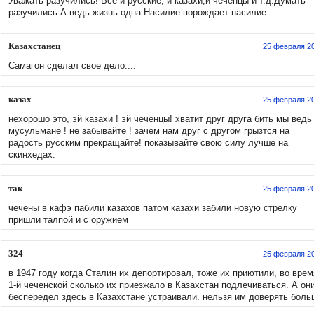
Уважать разучились! Все и русские, и казахи,и чеченцы и т.д.Думать
разучились.А ведь жизнь одна.Насилие порождает насилие.
Казахстанец
25 февраля 2
Самагон сделал свое дело....
казах
25 февраля 2
нехорошо это, эй казахи ! эй чеченцы! хватит друг друга бить мы ведь
мусульмане ! не забывайте ! зачем нам друг с другом грызтся на
радость русским прекращайте! показывайте свою силу лучше на
скинхедах.
так
25 февраля 2
чечены в кафэ пабили казахов патом казахи забили новую стрелку
пришли талпой и с оружием
324
25 февраля 2
в 1947 году когда Сталин их депортировал, тоже их приютили, во врем
1-й чеченской сколько их приезжало в Казахстан подлечиваться. А он
беспередел здесь в Казахстане устраивали. нельзя им доверять боль