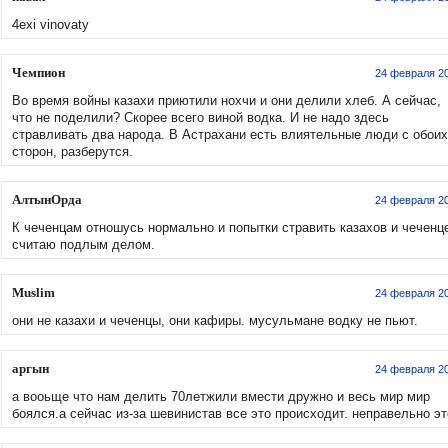
4exi vinovaty
Чемпион
24 февраля 2
Во время войны казахи приютили нохчи и они делили хлеб. А сейчас,
что не поделили? Скорее всего виной водка. И не надо здесь
стравливать два народа. В Астрахани есть влиятельные люди с обоих
сторон, разберутся.
АлтынОрда
24 февраля 2
К чеченцам отношусь нормально и попытки стравить казахов и чеченц
считаю подлым делом.
Muslim
24 февраля 2
они не казахи и чеченцы, они кафиры. мусульмане водку не пьют.
аргын
24 февраля 2
а вооьще что нам делить 70летжили вмести дружно и весь мир мир
боялся.а сейчас из-за шевинистав все это происходит. неправельно эт