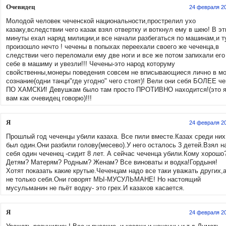
Очевидец
24 февраля 2
Молодой человек чеченской национальности,прострелил ухо
казаку,вследствии чего казак взял отвертку и воткнул ему в шею! В эт
минуты ехал наряд милиции,и все начали разбегаться по машинам,и т
произошло нечто ! чечены в попыхах переехали своего же чеченца,в
следствии чего переломали ему две ноги и все же потом запихали его
себе в машиму и увезли!!! Чечены-это народ которуму
свойственны,монеры поведения совсем не вписывающиеся лично в м
сознание(одни танци"где угодно" чего стоят)! Вели они себя БОЛЕЕ ч
ПО ХАМСКИ! Девушкам было там просто ПРОТИВНО находится!(это 
вам как очевидец говорю)!!!
Я
24 февраля 2
Прошлый год чеченцы убили казаха. Все пили вместе.Казах среди них
был один.Они разбили голову(месево).У него осталось 3 детей.Взял н
себя один чеченец -сидит 8 лет. А сейчас чеченца убили.Кому хорошо
Детям? Матерям? Родным? Женам? Все виноваты и водка!Гордыня!
Хотят показать какие крутые.Чеченцам надо все таки уважать других,
не только себя.Они говорят МЫ-МУСУЛЬМАНЕ! Но настоящий
мусульманин не пьёт водку- это грех.И казахов касается.
Я
24 февраля 2