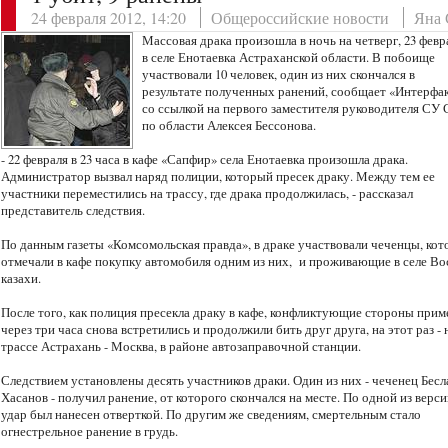
24 февраля 2012, 14:20
Общероссийские новости
Яна 
Массовая драка произошла в ночь на четверг, 23 февр
в селе Енотаевка Астраханской области. В побоище
участвовали 10 человек, один из них скончался в
результате полученных ранений, сообщает «Интерфа
со ссылкой на первого заместителя руководителя СУ
по области Алексея Бессонова.
- 22 февраля в 23 часа в кафе «Сапфир» села Енотаевка произошла драка.
Администратор вызвал наряд полиции, который пресек драку. Между тем ее
участники переместились на трассу, где драка продолжилась, - рассказал
представитель следствия.
По данным газеты «Комсомольская правда», в драке участвовали чеченцы, ко
отмечали в кафе покупку автомобиля одним из них, и проживающие в селе Во
казахи.
После того, как полиция пресекла драку в кафе, конфликтующие стороны при
через три часа снова встретились и продолжили бить друг друга, на этот раз - 
трассе Астрахань - Москва, в районе автозаправочной станции.
Следствием установлены десять участников драки. Один из них - чеченец Бесл
Хасанов - получил ранение, от которого скончался на месте. По одной из верси
удар был нанесен отверткой. По другим же сведениям, смертельным стало
огнестрельное ранение в грудь.