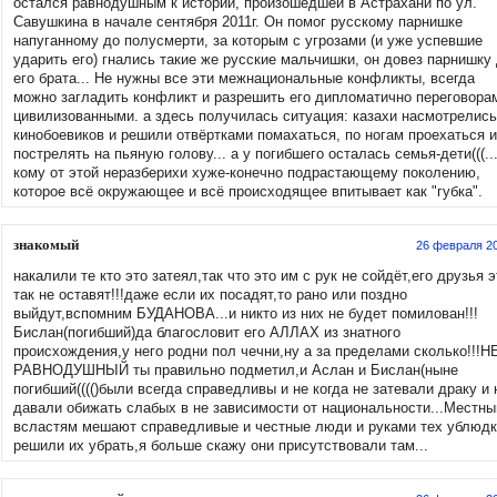
остался равнодушным к истории, произошедшей в Астрахани по ул.
Савушкина в начале сентября 2011г. Он помог русскому парнишке
напуганному до полусмерти, за которым с угрозами (и уже успевшие
ударить его) гнались такие же русские мальчишки, он довез парнишку
его брата... Не нужны все эти межнациональные конфликты, всегда
можно загладить конфликт и разрешить его дипломатично переговора
цивилизованными. а здесь получилась ситуация: казахи насмотрелись
кинобоевиков и решили отвёртками помахаться, по ногам проехаться и
пострелять на пьяную голову... а у погибшего осталась семья-дети(((...
кому от этой неразберихи хуже-конечно подрастающему поколению,
которое всё окружающее и всё происходящее впитывает как "губка".
знакомый
26 февраля 2
накалили те кто это затеял,так что это им с рук не сойдёт,его друзья э
так не оставят!!!даже если их посадят,то рано или поздно
выйдут,вспомним БУДАНОВА...и никто из них не будет помилован!!!
Бислан(погибший)да благословит его АЛЛАХ из знатного
происхождения,у него родни пол чечни,ну а за пределами сколько!!!Н
РАВНОДУШНЫЙ ты правильно подметил,и Аслан и Бислан(ныне
погибший(((()были всегда справедливы и не когда не затевали драку и 
давали обижать слабых в не зависимости от национальности...Местн
всластям мешают справедливые и честные люди и руками тех ублюд
решили их убрать,я больше скажу они присутствовали там...