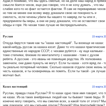
Адай,я понимаю, что мы здесь смелые, но на деле наш народ в прям
смысле боится чехов, еще раз говорю, что я не хочу думать , что мы
слабее кого-то но факт остается фактом. Я сам не перевариваю чехов
но тем не менее они всему миру доказали свою не покорность и
смелость, если чечены убили бы нашего то навряд ли ты или я ,
предприняли бы меры, а они не разу доказали, что не оставляют свои
обиды и горе. Но чехам тоже лучше не беспредельничать.
Руслан
15 марта 2
Откуда берутся такие как ты "казах настоящий". Ты вооюще не казах:
какой-нибудь руссак за казаха косит. Даже то что казахи практические
единственные из народов СССР, с чехами рубятся - ну еще калмыки -
тоже степняки, близкие по менталитету с казахами - тоже с духом
ребята. А русские - это иваны не помнящие родства. Их полковника
замочили, они даже пукнуть не могут. Если ты казах - хотя вряд ли - т
ты реально потеряный человек. Сколько казахов отдали свою жизнь з
честь казахов, и ты оскверняешь их помять. Если ты такой - уж лучше
молчал был.
Казах настоящий
15 марта 2
Руслан, правда глаза Руслан? Я то казах одно твое имя говорит, что 
не казах. Из-за таких внебрачных людей как ты бывают такие беды. Я
конечно могу говорить, что мы смелее всех, а какой толк от этого? Мы
чем доказали, что мы сильнее других? Водкой? Или братоубийством?