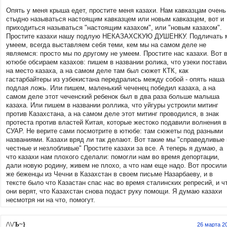
Опять у меня крыша едет, простите меня казахи. Нам кавказцам очень
стыдно называться настоящим кавказцем или новым кавказцем, вот и
приходиться называться "настоящим казахом", или "новым казахом".
Простите казахи нашу подлую НЕКАЗАХСКУЮ ДУШЕНКУ. Подличать 
умеем, всегда выставляем себя теми, кем мы на самом деле не
являемся: просто мы по другому не умеем. Простите нас казахи. Вот 
ютюбе обсираем казахов: пишем в названии ролика, что узеки постави
на место казаха, а на самом деле там был сюжет КТК, как
гастарбайтеры из узбекистана передрались между собой - опять наша
подлая ложь. Или пишем, маленький чеченец победил казаха, а на
самом деле этот чеченский ребенок был в два раза больше малыша
казаха. Или пишем в названии роллика, что уйгуры устроили митинг
против Казахстана, а на самом деле этот митинг проводился, в знак
протеста против властей Китая, которые жестоко подавили волнения в
СУАР. Не верите сами посмотрите в ютюбе: там сюжеты под разными
названиями. Казахи вряд ли так делают. Вот такие мы "справедливые 
честные и незлобливые" Простите казахи за все. А теперь я думаю, а
что казахи нам плохого сделали: помогли нам во время депортации,
дали новую родину, живем не плохо, а что нам еще надо. Вот просили
же беженцы из Чечни в Казахстан в своем письме Назарбаеву, и в
тексте было что Казастан спас нас во время сталинских репресий, и ч
они верят, что Казахстан снова подаст руку помощи. Я думаю казахи
несмотря ни на что, помогут.
/\\/Ъ~}
26 марта 2