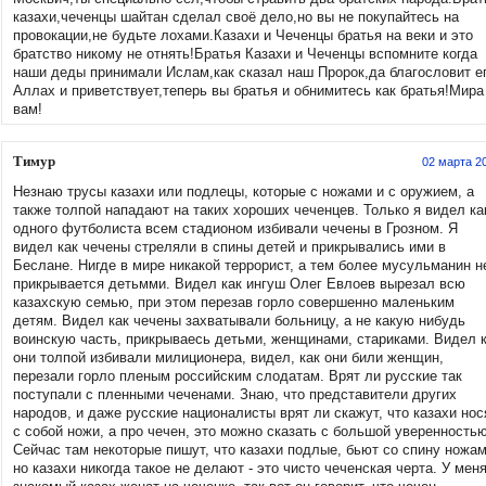
казахи,чеченцы шайтан сделал своё дело,но вы не покупайтесь на
провокации,не будьте лохами.Казахи и Чеченцы братья на веки и это
братство никому не отнять!Братья Казахи и Чеченцы вспомните когда
наши деды принимали Ислам,как сказал наш Пророк,да благословит е
Аллах и приветствует,теперь вы братья и обнимитесь как братья!Мира
вам!
Тимур
02 марта 2
Незнаю трусы казахи или подлецы, которые с ножами и с оружием, а
также толпой нападают на таких хороших чеченцев. Только я видел ка
одного футболиста всем стадионом избивали чечены в Грозном. Я
видел как чечены стреляли в спины детей и прикрывались ими в
Беслане. Нигде в мире никакой террорист, а тем более мусульманин н
прикрывается детьмми. Видел как ингуш Олег Евлоев вырезал всю
казахскую семью, при этом перезав горло совершенно маленьким
детям. Видел как чечены захватывали больницу, а не какую нибудь
воинскую часть, прикрываесь детьми, женщинами, стариками. Видел 
они толпой избивали милиционера, видел, как они били женщин,
перезали горло пленым российским слодатам. Врят ли русские так
поступали с пленными чеченами. Знаю, что представители других
народов, и даже русские националисты врят ли скажут, что казахи нос
с собой ножи, а про чечен, это можно сказать с большой уверенностью
Сейчас там некоторые пишут, что казахи подлые, бьют со спину ножам
но казахи никогда такое не делают - это чисто чеченская черта. У мен