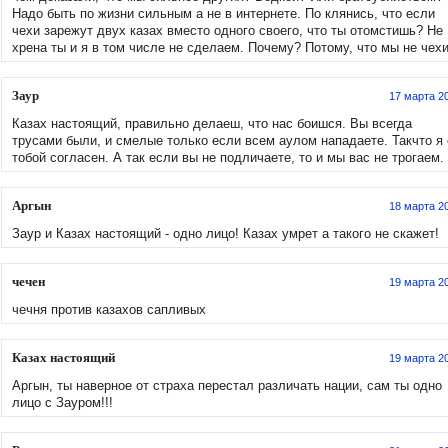
Надо быть по жизни сильным а не в интернете. По клянись, что если
чехи зарежут двух казах вместо одного своего, что ты отомстишь? Не
хрена ты и я в том числе не сделаем. Почему? Потому, что мы не чехи
Заур
17 марта 2
Казах настоящий, правильно делаеш, что нас боишся. Вы всегда
трусами были, и смелые только если всем аулом нападаете. Такчто я 
тобой согласен. А так если вы не подличаете, то и мы вас не трогаем.
Аргын
18 марта 2
Заур и Казах настоящий - одно лицо! Казах умрет а такого не скажет!
чечен
19 марта 2
чечня против казахов сапливых
Казах настоящий
19 марта 2
Аргын, ты наверное от страха перестал различать нации, сам ты одно
лицо с Зауром!!!