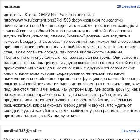
читатель
29 февраля 2
читатель - Кто же ОНИ? Из "Русского вестника"
http://www.rv.ru/content.php3?id=553 формирования психологии
чеченского этноса Они не возделывали земли, в основном разводили
кочевой скот и грабили.Охотно принимали в свой тейп беглецов из
других тейпов, этносов, племен, ''новичок'' должен был вступить в
гомосек Всегда учитывалось, что соседний тейп может быть союзнико
при совершении набега с целью грабежа других, но может, как в волчь
стае, и сам ограбить соседа. так росла численность чеченцев.
Постепенно они спускались с гор, захватывая контроль. Они вытеснял
славян вытеснялись грузины и другие кавказские народы.В этой истор
происхождения чеченцев и их отношений с другими этносами лежит
ключ к пониманию истории формирования чеченской тейповой
психологии и способов ее современного функционирования. Чеченец в
рамках тейповой психологии очень четко знает, кто его начальник, ком
подчиняются тейп и чеченцы, как устроен мир, где искать добычу, как 
на каком этносе паразитировать, где захватывать рабов, кому их
продавать или как их использовать в своем хозяйстве, как самому
размножаться, как размножать своих детей и внуков, что ждать от
соседей, куда и как убегать, если возникнет угроза расплаты, как и ко
врать или платить, чтобы выкрутиться.
muslim1385@mail.ru
01 марта 2
Москвич,ты специально сел,чтобы стравить два братских народа.Брат