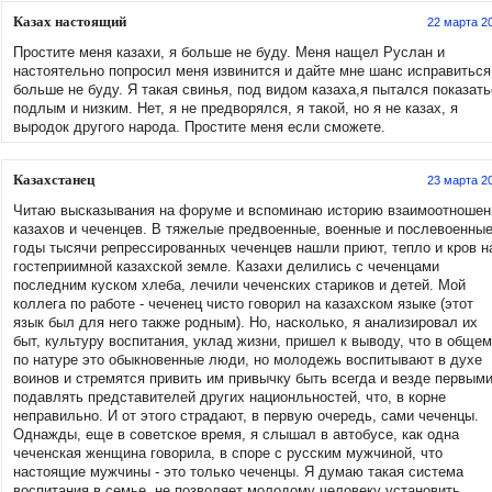
Казах настоящий
22 марта 2
Простите меня казахи, я больше не буду. Меня нащел Руслан и
настоятельно попросил меня извинится и дайте мне шанс исправиться
больше не буду. Я такая свинья, под видом казаха,я пытался показать
подлым и низким. Нет, я не предворялся, я такой, но я не казах, я
выродок другого народа. Простите меня если сможете.
Казахстанец
23 марта 2
Читаю высказывания на форуме и вспоминаю историю взаимоотношен
казахов и чеченцев. В тяжелые предвоенные, военные и послевоенны
годы тысячи репрессированных чеченцев нашли приют, тепло и кров н
гостеприимной казахской земле. Казахи делились с чеченцами
последним куском хлеба, лечили чеченских стариков и детей. Мой
коллега по работе - чеченец чисто говорил на казахском языке (этот
язык был для него также родным). Но, насколько, я анализировал их
быт, культуру воспитания, уклад жизни, пришел к выводу, что в общем
по натуре это обыкновенные люди, но молодежь воспитывают в духе
воинов и стремятся привить им привычку быть всегда и везде первыми
подавлять представителей других национльностей, что, в корне
неправильно. И от этого страдают, в первую очередь, сами чеченцы.
Однажды, еще в советское время, я слышал в автобусе, как одна
чеченская женщина говорила, в споре с русским мужчиной, что
настоящие мужчины - это только чеченцы. Я думаю такая система
воспитания в семье, не позволяет молодому человеку установить