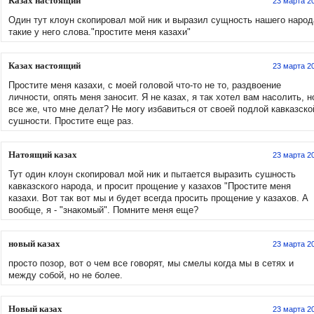
Казах настоящий
23 марта 2
Один тут клоун скопировал мой ник и выразил сущность нашего народ
такие у него слова."простите меня казахи"
Казах настоящий
23 марта 2
Простите меня казахи, с моей головой что-то не то, раздвоение
личности, опять меня заносит. Я не казах, я так хотел вам насолить, н
все же, что мне делат? Не могу избавиться от своей подлой кавказско
сушности. Простите еще раз.
Натоящий казах
23 марта 2
Тут один клоун скопировал мой ник и пытается выразить сушность
кавказского народа, и просит прощение у казахов "Простите меня
казахи. Вот так вот мы и будет всегда просить прощение у казахов. А
вообще, я - "знакомый". Помните меня еще?
новый казах
23 марта 2
просто позор, вот о чем все говорят, мы смелы когда мы в сетях и
между собой, но не более.
Новый казах
23 марта 2