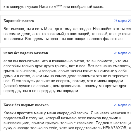
кто копирует чужие Ники то м**** или внебрачный казах.
Хороший человек
27 марта 2
Вот именно, ты и есть М-ак, да к тому же гондан. Называйся кто ты ес
на самом деле, а то, то знакомый,то настоящий, то новый,то еще какие
то палочки. Вот здесь ты прав - ты настоящая палочка фалостная.
казах без подлых казахов
28 марта 2
если вы посмотрите, что я изначально писал, то вы поймете , что мы
способны только друг друга грызть, вот и все. Вот вся наша смелость,
грызть и выпивать, и говорить своим женам какие мы смелые у себя
дома и в сетях, а кем мы на самом деле являемся это не интересует
нас. Я соглашусь дальше не спорить, потому, что с моим народом
(казахи) лучше не спорить, чем доказывать , почему мы крутые друг
перед другом а не перед другим народом.
Казах без подлых казахов
29 марта 2
Казахи простите меня у меня очередной заскок. Я не казах,кавказец я 
подловатый к тому же, который называю всех казахов подлыми и
выпивающими, притом грызусь только с казахами. Подлец я настоящи
сужу о народе только по себе, хотя как представитель НЕКАЗАХОВ, я