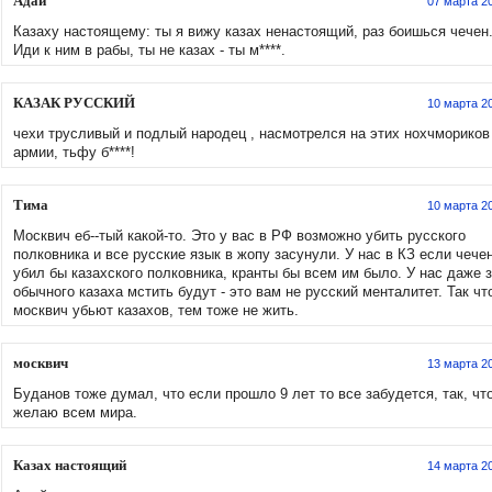
Адай
07 марта 2
Казаху настоящему: ты я вижу казах ненастоящий, раз боишься чечен
Иди к ним в рабы, ты не казах - ты м****.
КАЗАК РУССКИЙ
10 марта 2
чехи трусливый и подлый народец , насмотрелся на этих нохчмориков
армии, тьфу б****!
Тима
10 марта 2
Москвич еб--тый какой-то. Это у вас в РФ возможно убить русского
полковника и все русские язык в жопу засунули. У нас в КЗ если чече
убил бы казахского полковника, кранты бы всем им было. У нас даже 
обычного казаха мстить будут - это вам не русский менталитет. Так чт
москвич убьют казахов, тем тоже не жить.
москвич
13 марта 2
Буданов тоже думал, что если прошло 9 лет то все забудется, так, чт
желаю всем мира.
Казах настоящий
14 марта 2