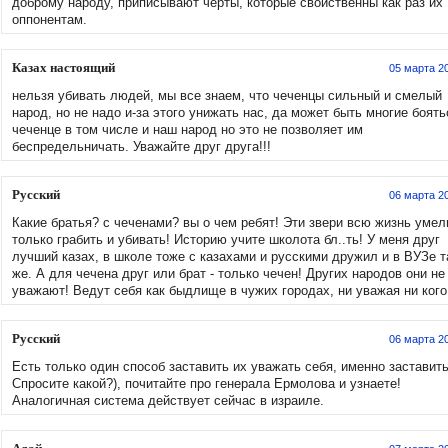
доброму народу, приписывают черты, которые свойственны как раз их
оппонентам.
Казах настоящий
05 марта 2
нельзя убивать людей, мы все знаем, что чеченцы сильный и смелый
народ, но не надо и-за этого унижать нас, да может быть многие боять
чеченце в том числе и наш народ но это не позволяет им
беспредельничать. Уважайте друг друга!!!
Русский
06 марта 2
Какие братья? с чеченами? вы о чем ребят! Эти звери всю жизнь умел
только грабить и убивать! Историю учите школота бл..ть! У меня друг
лучший казах, в школе тоже с казахами и русскими дружил и в ВУЗе т
же. А для чечена друг или брат - только чечен! Других народов они не
уважают! Ведут себя как быдлище в чужих городах, ни уважая ни кого
Русский
06 марта 2
Есть только один способ заставить их уважать себя, именно заставить
Спросите какой?), почитайте про генерала Ермолова и узнаете!
Аналогичная система действует сейчас в израиле.