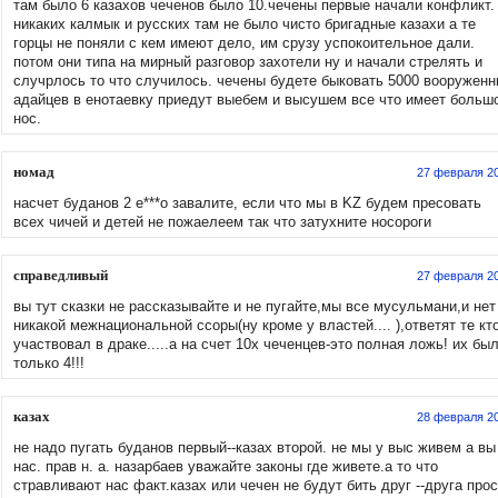
там было 6 казахов чеченов было 10.чечены первые начали конфликт.
никаких калмык и русских там не было чисто бригадные казахи а те
горцы не поняли с кем имеют дело, им срузу успокоительное дали.
потом они типа на мирный разговор захотели ну и начали стрелять и
случрлось то что случилось. чечены будете быковать 5000 вооружен
адайцев в енотаевку приедут выебем и высушем все что имеет больш
нос.
номад
27 февраля 2
насчет буданов 2 е***о завалите, если что мы в KZ будем пресовать
всех чичей и детей не пожаелеем так что затухните носороги
справедливый
27 февраля 2
вы тут сказки не рассказывайте и не пугайте,мы все мусульмани,и нет
никакой межнациональной ссоры(ну кроме у властей.... ),ответят те кт
участвовал в драке.....а на счет 10х чеченцев-это полная ложь! их бы
только 4!!!
казах
28 февраля 2
не надо пугать буданов первый--казах второй. не мы у выс живем а вы
нас. прав н. а. назарбаев уважайте законы где живете.а то что
стравливают нас факт.казах или чечен не будут бить друг --друга про