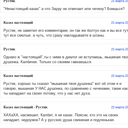
Рустик
21 марта 2
"Ненастоящий казах" а что Зауру не отвечает или чечену? Боишься?
Казах настоящий
21 марта 2
Рустик, не заметил его комментарии, он так же болтун как и вы все тут
тут все смелые. а чуть, что сразу накладываете в штаны.
Рустик
21 марта 2
Однако ж "настоящий",ты с ними в диалог не вступаешь, мышиная тво
душонка. Калбичек. Только со своими гавкаешься.
Казах настоящий
22 марта 2
Рустик, хорошо ты сказал "мышиная твоя душонка" вот об этом я и
говорю, мышиная У НАС душонка, по сравнению с чеченами, такие как
ты нападают на своих потому, что у нас нет духа.
Казах настоящий - Рустик
22 марта 2
ХАХаХА, насмешил. Калбит, я не казах. Поясни, кто это на своих
нападает, недоумок? А у русских душа свининая и подленькая.