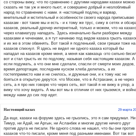
со стороны вижу, что по сравнению с другими народами казахи можно
сказать не так уж и много пьют, и совершено добрый и незлобливый
народ по стравнению с нами. я -настоящий подлец и варвар,
мнительный и мстительный и особенности своего народа приписываю
казахам - вот такие мы и есть - и к тому же трус, сижу в сетях и обси
казахов, реальный дрочер интернетный, только и можем, что на казах
через клавиатуру нападать. Здесь изначально были разборки между
казахами и чеченами, а я тут начинаю под видом казаха грызть казахо
и их же в этом обвинять. Вот такой я подленький, свои грешки тоже на
казахов спихнул. Я здесь не видел ни одного казаха который бы
нападал на казахов кроме меня, а меня как кавказца -это сильно беси
вот и стал грысть их по подлому, называя себя настоящим казахом. А
если подумать, а что они мне сделали, спасли от смерти моих дедов,
время депортации, последним куском хлеба делились, а их
гостепприимсто нам и не снилось, и дружные они, и к тому нас не
бояться в открытую дерутся. что Москве, что в Астрахани, а не через
сеть, а я про них говорю что через сеть, вот такой я не вижу в упор, а
вижу что хочу видеть. А мы вот мы в отличии от них грыземся, и войн
между нами до сих пор идет.
Настоящий казах
29 марта 2
Да еще, казахи на форуме здесь не грызлись, это я сам придумал. Ни
Тимур, ни Адай, ни Аргын, ни Асланбек и многие другие ничего друг
против друга не писали. Ни одного слова не нашел, что бы они против
казахов что-то писали, кроме меня под разными именами. Вот так вот