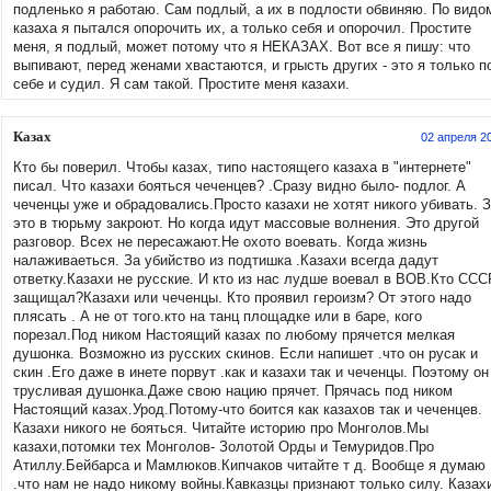
подленько я работаю. Сам подлый, а их в подлости обвиняю. По видо
казаха я пытался опорочить их, а только себя и опорочил. Простите
меня, я подлый, может потому что я НЕКАЗАХ. Вот все я пишу: что
выпивают, перед женами хвастаются, и грысть других - это я только п
себе и судил. Я сам такой. Простите меня казахи.
Казах
02 апреля 2
Кто бы поверил. Чтобы казах, типо настоящего казаха в "интернете"
писал. Что казахи бояться чеченцев? .Сразу видно было- подлог. А
чеченцы уже и обрадовались.Просто казахи не хотят никого убивать. 
это в тюрьму закроют. Но когда идут массовые волнения. Это другой
разговор. Всех не пересажают.Не охото воевать. Когда жизнь
налаживаеться. За убийство из подтишка .Казахи всегда дадут
ответку.Казахи не русские. И кто из нас лудше воевал в ВОВ.Кто ССС
защищал?Казахи или чеченцы. Кто проявил героизм? От этого надо
плясать . А не от того.кто на танц площадке или в баре, кого
порезал.Под ником Настоящий казах по любому прячется мелкая
душонка. Возможно из русских скинов. Если напишет .что он русак и
скин .Его даже в инете порвут .как и казахи так и чеченцы. Поэтому он
трусливая душонка.Даже свою нацию прячет. Прячась под ником
Настоящий казах.Урод.Потому-что боится как казахов так и чеченцев.
Казахи никого не бояться. Читайте историю про Монголов.Мы
казахи,потомки тех Монголов- Золотой Орды и Темуридов.Про
Атиллу.Бейбарса и Мамлюков.Кипчаков читайте т д. Вообще я думаю
.что нам не надо никому войны.Кавказцы признают только силу. Казах