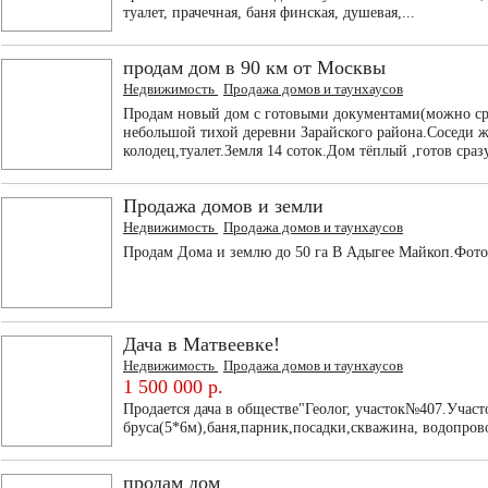
туалет, прачечная, баня финская, душевая,...
продам дом в 90 км от Москвы
Недвижимость
Продажа домов и таунхаусов
Продам новый дом с готовыми документами(можно сра
небольшой тихой деревни Зарайского района.Соседи ж
колодец,туалет.Земля 14 соток.Дом тёплый ,готов сразу
Продажа домов и земли
Недвижимость
Продажа домов и таунхаусов
Продам Дома и землю до 50 га В Адыгее Майкоп.Фото
Дача в Матвеевке!
Недвижимость
Продажа домов и таунхаусов
1 500 000 р.
Продается дача в обществе"Геолог, участок№407.Участо
бруса(5*6м),баня,парник,посадки,скважина, водопров
продам дом