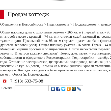
Продам коттедж
Объявления в Новосибирске
>
Недвижимость
>
Продажа домов и таунха
Общая площадь дома с цокольным этажом - 266 кв. м ( первый этаж - 96 
м, второй вместе с крышей - 74 кв. м и отделан сухой вагонкой из сосны
туалет и душ). Цокольный этаж-96 кв. м ( туалет, прачечная, баня финска
душевая, тепловой узел). Общая площадь участка -16 соток. Гараж – 44 к
Материал: кирпич простой и облицовочный. Плиты перекрытия первого
этажа по 11 метров каждая (спецзаказ). Земля, дом, гараж, - все находитс
собственности и оформлено в Росрегистрации. Год постройки - октябрь 
года. Отопление электрическое, центральный водопровод, канализация з
участком 22 куб. м (бетон). Крыша из мягкой финской кровли утепленна
мансардой. Коттедж находится в благоприятном экологическом районе, в
км от г. Омска (п. Новомосковка).
+7 (913) 633-75-08
Ссылка: