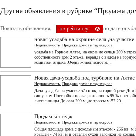
Другие объявления в рубрике “Продажа до
Показать объявления:
по дате опуб
по рейтингу
новая усадьба на окраине села ,на участке
Недвижимость
Продажа домов и таунхаусов
усадьба на Горном Алтае, на окраине села,в 200 метрах
собственность.дом 2 этажа, веранда с видом на горную 
комнатой отдыха .Очень живописное м...
Новая дача-усадьба под турбизне на Алтае
Недвижимость
Продажа домов и таунхаусов
Дача -усадьба на участке 57 соток,на горной реке.Дом 8
сан.узлом.Постройки новые ,готовность 95 %.построй
лиственницы.До села 200 м.,до трассы м-52 20...
Продам коттедж
Недвижимость
Продажа домов и таунхаусов
Общая площадь дома с цокольным этажом - 266 кв. м ( 
крышей - 74 кв. м и отделан сухой вагонкой из сосны,