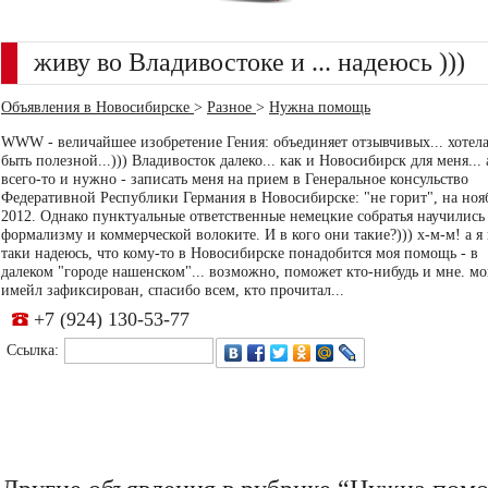
живу во Владивостоке и ... надеюсь )))
Объявления в Новосибирске
>
Разное
>
Нужна помощь
WWW - величайшее изобретение Гения: объединяет отзывчивых... хотел
быть полезной...))) Владивосток далеко... как и Новосибирск для меня... 
всего-то и нужно - записать меня на прием в Генеральное консульство
Федеративной Республики Германия в Новосибирске: "не горит", на ноя
2012. Однако пунктуальные ответственные немецкие собратья научились
формализму и коммерческой волоките. И в кого они такие?))) х-м-м! а я 
таки надеюсь, что кому-то в Новосибирске понадобится моя помощь - в
далеком "городе нашенском"... возможно, поможет кто-нибудь и мне. м
имейл зафиксирован, спасибо всем, кто прочитал...
+7 (924) 130-53-77
Ссылка: