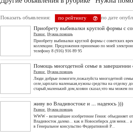
Другие объявления в рубрике “Нужна пом
Показать объявления:
по дате опуб
по рейтингу
Приобрету выбивалки круглой формы с со
Разное
Нужна помощь
Приобрету выбивалки круглой формы с советских вре
коллекции. Предложения принимаю по моей электро
телефону 8 (916) 916 89 95
Помощь многодетной семье в завершении 
Разное
Нужна помощь
Люди добрые помогите,пожалуйста многодетной семь
селе,зарплата маленькая,нужны средства на отделку 
старый,маленький дом,хозяин сказал,что мы можем по
живу во Владивостоке и ... надеюсь )))
Разное
Нужна помощь
WWW - величайшее изобретение Гения: объединяет отзы
Владивосток далеко... как и Новосибирск для меня... а
в Генеральное консульство Федеративной Р...