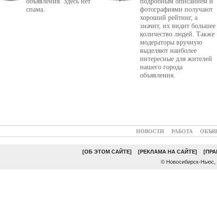
объявления. Здесь нет
подробным описанием и
спама.
фотографиями получают
хороший рейтинг, а
значит, их видит большее
количество людей. Также
модераторы вручную
выделяют наиболее
интересные для жителей
нашего города
объявления.
НОВОСТИ
РАБОТА
ОБЪЯ
[ОБ ЭТОМ САЙТЕ]
[РЕКЛАМА НА САЙТЕ]
[ПР
© Новосибирск-Ньюс,