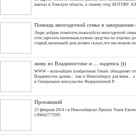
выехал в Томскую область, к своему отцу КОТОВУ 
Помощь многодетной семье в завершении 
Люди добрые помогите,пожалуйста многодетной семь
селе,зарплата маленькая,нужны средства на отделку 
старый,маленький дом,хозяин сказал,что мы можем по
живу во Владивостоке и ... надеюсь )))
WWW - величайшее изобретение Гения: объединяет отзы
Владивосток далеко... как и Новосибирск для меня... а
в Генеральное консульство Федеративной Р...
Пропавший
23 февраля 2014 г.в Новосибирске Пропал Усков Евге
т.89642773595