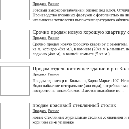
Продаю
Разное
Готовый высокорентабельный бизнес под ключ. Отличн
Производство кухонных фартуков с фотопечатью на л
итальянская технология высокотемпературного обжига, 
Срочно продам новую хорошую квартиру 
Продаю
Разное
Срочно продам новую хорошую квартиру с ремонтом. 
кв.м, коридор -8кв.м.), в комнате (20кв.м.)-ламинат,
лоджию (4кв.м), в ванной комнате (5 кв.м.) ...
Продам отдельностоящее здание в р.п.Кол
Продаю
Разное
Продам зданиев р.п. Колывань,Карла Маркса 107. Испол
Водоснабжение центральное (хол.вода),выгребная яма,
построено из шлакоблоков. Имеется подсобное по...
продам красивый стеклянный столик
Продаю
Разное
новые стеклянные журнальные столики ,с овальной и 
коричневый-в упаковке