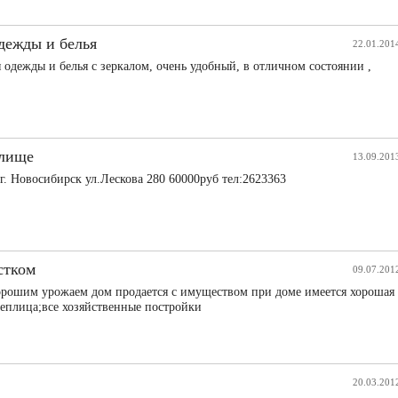
дежды и белья
22.01.201
одежды и белья с зеркалом, очень удобный, в отличном состоянии ,
илище
13.09.201
. Новосибирск ул.Лескова 280 60000руб тел:2623363
стком
09.07.201
хорошим урожаем дом продается с имуществом при доме имеется хорошая
теплица;все хозяйственные постройки
20.03.201