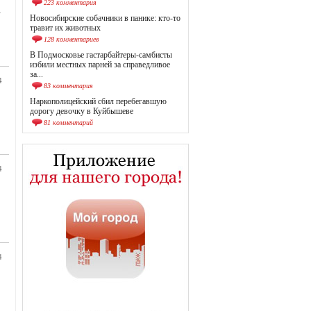
223 комментария
.
Новосибирские собачники в панике: кто-то
травит их животных
128 комментариев
В Подмосковье гастарбайтеры-самбисты
избили местных парней за справедливое
за...
4
83 комментария
Наркополицейский сбил перебегавшую
дорогу девочку в Куйбышеве
81 комментарий
4
4