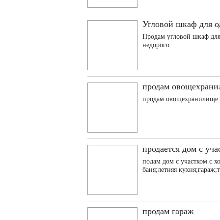
Угловой шкаф для о
Продам угловой шкаф для 
недорого
продам овощехран
продам овощехранилище г
продается дом с уча
подам дом с участком с 
баня;летняя кухня;гараж;
продам гараж