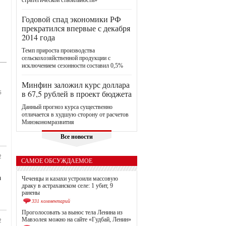
стратегической стабильности»
Годовой спад экономики РФ
прекратился впервые с декабря
2014 года
Темп прироста производства
сельскохозяйственной продукции с
исключением сезонности составил 0,5%
Минфин заложил курс доллара
в 67,5 рублей в проект бюджета
6
Данный прогноз курса существенно
отличается в худшую сторону от расчетов
Минэкономразвития
Все новости
2
САМОЕ ОБСУЖДАЕМОЕ
а
Чеченцы и казахи устроили массовую
драку в астраханском селе: 1 убит, 9
ранены
331 комментарий
Проголосовать за вынос тела Ленина из
Мавзолея можно на сайте «Гудбай, Ленин»
2