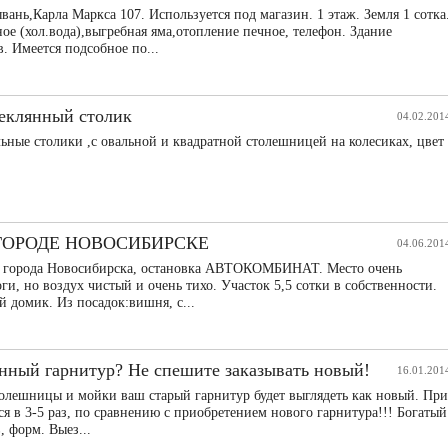
вань,Карла Маркса 107. Используется под магазин. 1 этаж. Земля 1 сотка
е (хол.вода),выгребная яма,отопление печное, телефон. Здание
. Имеется подсобное по...
еклянный столик
04.02.201
ьные столики ,с овальной и квадратной столешницей на колесиках, цвет
ГОРОДЕ НОВОСИБИРСКЕ
04.06.201
е города Новосибирска, остановка АВТОКОМБИНАТ. Место очень
ги, но воздух чистый и очень тихо. Участок 5,5 сотки в собственности.
 домик. Из посадок:вишня, с...
нный гарнитур? Не спешите заказывать новый!
16.01.201
толешницы и мойки ваш старый гарнитур будет выглядеть как новый. При
ся в 3-5 раз, по сравнению с приобретением нового гарнитура!!! Богатый
, форм. Выез...