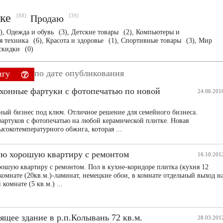
ске
[88]
[39]
Продаю
),
Одежда и обувь
(3),
Детские товары
(2),
Компьютеры и
я техника
(6),
Красота и здоровье
(1),
Спортивные товары
(3),
Мир
 скидки
(0)
по дате опубликования
нгу
ухонные фартуки с фотопечатью по новой
24.06.201
ный бизнес под ключ. Отличное решение для семейного бизнеса.
артуков с фотопечатью на любой керамической плитке. Новая
ысокотемпературного обжига, которая ...
ую хорошую квартиру с ремонтом
16.10.201
ошую квартиру с ремонтом. Пол в кухне-коридоре плитка (кухня 12
 комнате (20кв.м.)-ламинат, немецкие обои, в комнате отдельный выход н
комнате (5 кв.м.) ...
ящее здание в р.п.Колывань 72 кв.м.
28.03.201