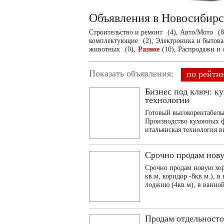
Объявления в Новосибир
Строительство и ремонт
(4),
Авто/Мото
(8
комплектующие
(2),
Электроника и бытова
животных
(0),
Разное
(10),
Распродажи и
Показать объявления:
по рейти
Бизнес под ключ: к
технологии
Готовый высокорентабель
Производство кухонных ф
итальянская технология в
Срочно продам нов
Срочно продам новую хор
кв.м, коридор -8кв.м.), в
лоджию (4кв.м), в ванной 
Продам отдельносто