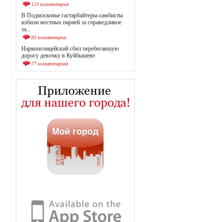
123 комментария
В Подмосковье гастарбайтеры-самбисты
избили местных парней за справедливое
за...
83 комментария
Наркополицейский сбил перебегавшую
дорогу девочку в Куйбышеве
77 комментариев