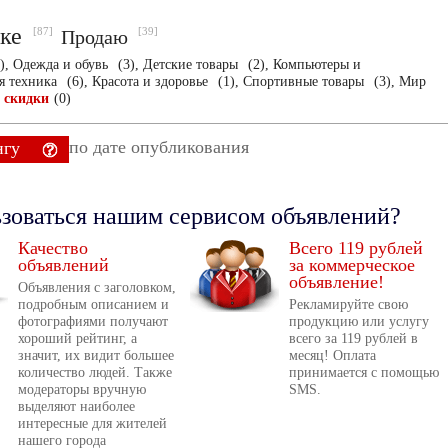
ске
[87]
[39]
Продаю
),
Одежда и обувь
(3),
Детские товары
(2),
Компьютеры и
я техника
(6),
Красота и здоровье
(1),
Спортивные товары
(3),
Мир
и скидки
(0)
по дате опубликования
нгу
ьзоваться нашим сервисом объявлений?
Качество
Всего 119 рублей
объявлений
за коммерческое
объявление!
Объявления с заголовком,
подробным описанием и
Рекламируйте свою
фотографиями получают
продукцию или услугу
хороший рейтинг, а
всего за 119 рублей в
значит, их видит большее
месяц! Оплата
количество людей. Также
принимается с помощью
модераторы вручную
SMS.
выделяют наиболее
интересные для жителей
нашего города