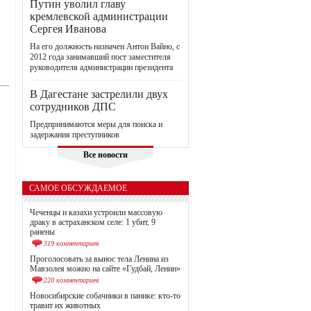
Путин уволил главу
кремлевской администрации
Сергея Иванова
На его должность назначен Антон Вайно, с
2012 года занимавший пост заместителя
руководителя администрации президента
В Дагестане застрелили двух
сотрудников ДПС
Предпринимаются меры для поиска и
задержания преступников
Все новости
САМОЕ ОБСУЖДАЕМОЕ
Чеченцы и казахи устроили массовую
драку в астраханском селе: 1 убит, 9
ранены
319 комментариев
Проголосовать за вынос тела Ленина из
Мавзолея можно на сайте «Гудбай, Ленин»
220 комментариев
Новосибирские собачники в панике: кто-то
травит их животных