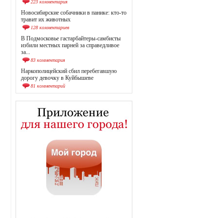
223 комментария
Новосибирские собачники в панике: кто-то
травит их животных
128 комментариев
В Подмосковье гастарбайтеры-самбисты
избили местных парней за справедливое
за...
83 комментария
Наркополицейский сбил перебегавшую
дорогу девочку в Куйбышеве
81 комментарий