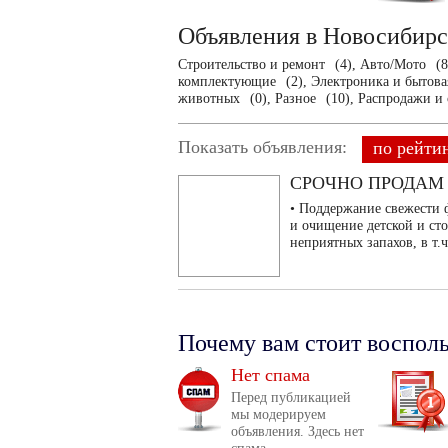
Объявления в Новосибир
Строительство и ремонт
(4),
Авто/Мото
(8
комплектующие
(2),
Электроника и бытова
животных
(0),
Разное
(10),
Распродажи и
Показать объявления:
по рейти
СРОЧНО ПРОДАМ
• Поддержание свежести 
и очищение детской и ст
неприятных запахов, в т.ч
Почему вам стоит воспол
Нет спама
Перед публикацией
мы модерируем
объявления. Здесь нет