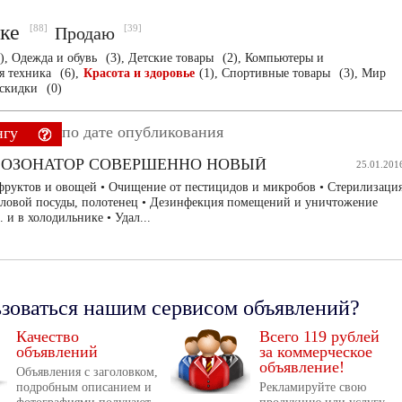
ске
[88]
[39]
Продаю
),
Одежда и обувь
(3),
Детские товары
(2),
Компьютеры и
я техника
(6),
Красота и здоровье
(1),
Спортивные товары
(3),
Мир
 скидки
(0)
по дате опубликования
нгу
 ОЗОНАТОР СОВЕРШЕННО НОВЫЙ
25.01.201
фруктов и овощей • Очищение от пестицидов и микробов • Стерилизаци
оловой посуды, полотенец • Дезинфекция помещений и уничтожение
. и в холодильнике • Удал...
ьзоваться нашим сервисом объявлений?
Качество
Всего 119 рублей
объявлений
за коммерческое
объявление!
Объявления с заголовком,
подробным описанием и
Рекламируйте свою