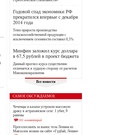
стратегической стабильности»
Годовой спад экономики РФ
прекратился впервые с декабря
2014 года
Темп прироста производства
сельскохозяйственной продукции с
исключением сезонности составил 0,5%
Минфин заложил курс доллара
в 67,5 рублей в проект бюджета
6
я
Данный прогноз курса существенно
отличается в худшую сторону от расчетов
Минэкономразвития
Все новости
САМОЕ ОБСУЖДАЕМОЕ
Чеченцы и казахи устроили массовую
драку в астраханском селе: 1 убит, 9
ранены
331 комментарий
Проголосовать за вынос тела Ленина из
Мавзолея можно на сайте «Гудбай, Ленин»