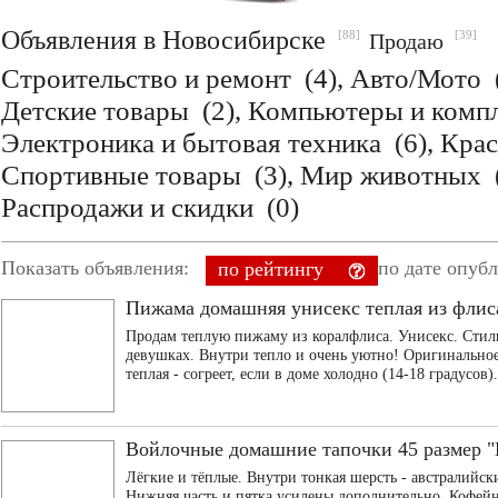
Объявления в Новосибирске
[88]
[39]
Продаю
Строительство и ремонт
(4),
Авто/Мото
Детские товары
(2),
Компьютеры и ком
Электроника и бытовая техника
(6),
Крас
Спортивные товары
(3),
Мир животных
Распродажи и скидки
(0)
Показать объявления:
по дате опуб
по рейтингу
Пижама домашняя унисекс теплая из флис
Продам теплую пижаму из коралфлиса. Унисекс. Стиль
девушках. Внутри тепло и очень уютно! Оригинально
теплая - согреет, если в доме холодно (14-18 градусов).
Войлочные домашние тапочки 45 размер "
Лёгкие и тёплые. Внутри тонкая шерсть - австралийс
Нижняя часть и пятка усилены дополнительно. Кофейн